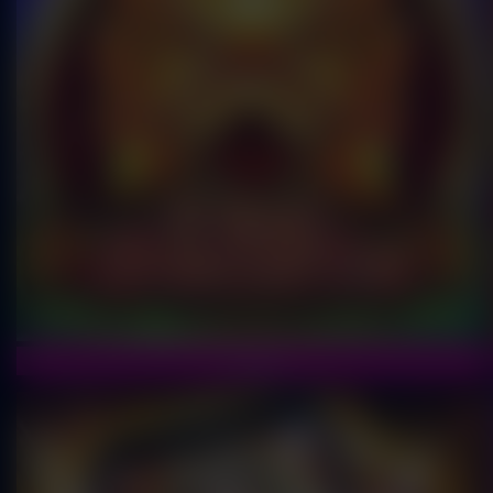
5 God beasts