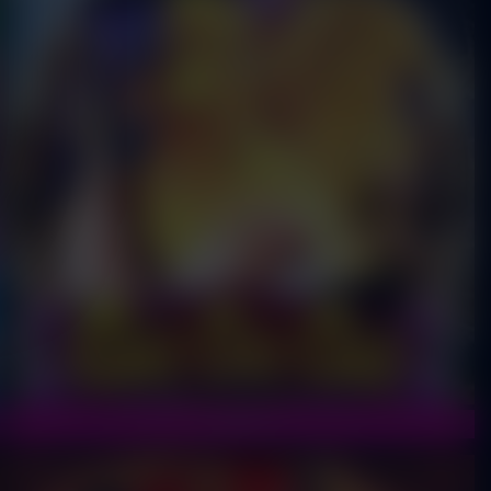
Gu Gu Gu M