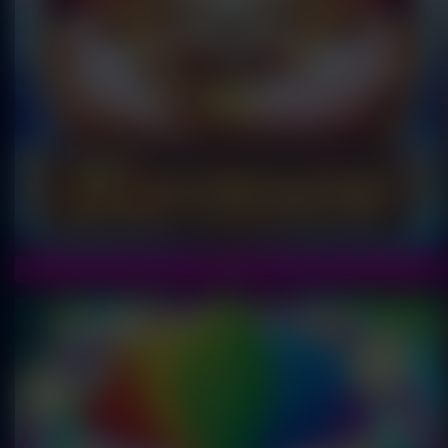
Kronos