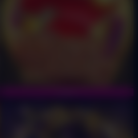
Wheel Money