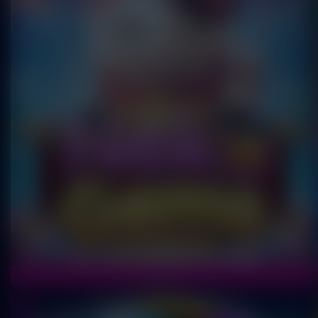
Neko Gems