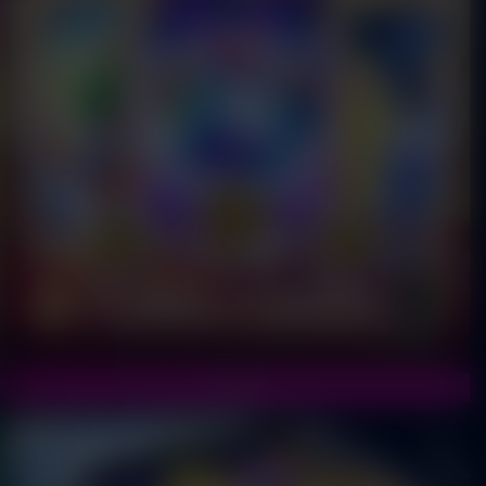
Turn & Earn