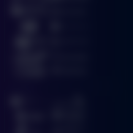
Live Casino