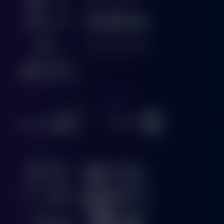
Race
Togel
Olahraga