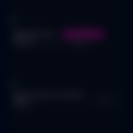
BONUS ROLLINGAN
Ambil Promo
SLOT 1%
Detail
Tanggal akhir:
27-Apr-2030
BONUS ROLLINGAN LIVECASINO
0.8%
Detail
Tanggal akhir:
-