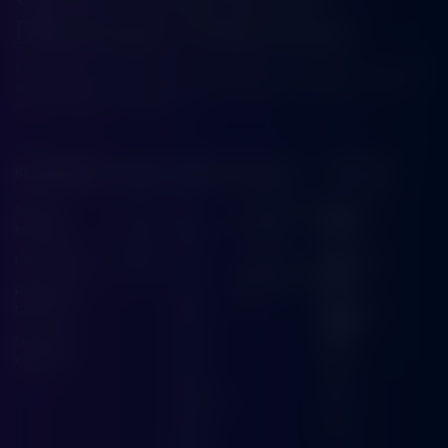
Dikalangan Anak Muda
NAGA889 menciptakan link game online paling hits anak muda dengan akses super cepat,
tampilan kekinian, fairplay, dan gampang menang besar. raih kemenangan besar anda
sekarang juga bersama naga889.
Kebijaksanaan
Platform
Kategori
Dukungan
Komunitas
Tentang
Promosi
Hot
+62878982
Facebo
NAGA889
Games
42666
ok
Loyalty
Pusat Bantuan
Slots
https://t.m
Instagra
Referral
e/tgnaga88
m
Responsible
Live
9
Gambling
Casino
Whatsa
pp
Syarat dan
Race
Ketentuan
Togel
Olahraga
Crash