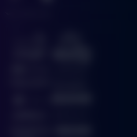
Platform Penyedia Layanan
Slots