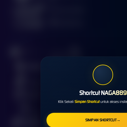
Live Casino
Shortcut NAGA889
Klik Sekali
Simpan Shortcut
untuk akses insta
SIMPAN SHORTCUT
→