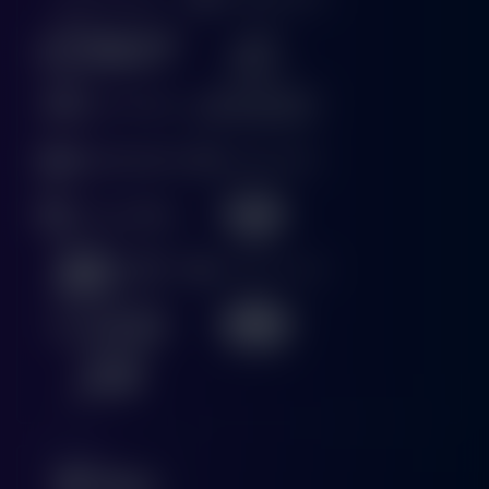
E-Sports