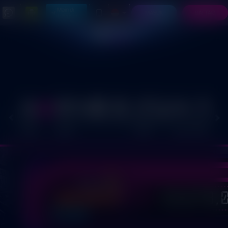
Main di
MASUK
DAFTAR
Telegram
HOT
SLOTS
LIVE
RACE
TOGEL
OLAHRAGA
CRASH
ARCADE
E-
SABUNG
PROM
GAMES
CASINO
GAME
SPORTS
AYAM
IDR
12,679,
JACKPOT
PLAY